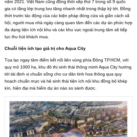
năm 2021. Việt Nam cũng đồng thời xếp thứ 7 trong số 9 quốc
gia có tầng lớp trung lưu tăng nhanh nhất trong thập kỷ tới. Đồng
thời trước tác động của các biện pháp đóng cửa và giãn cách xã
hội, người mua nhà ngày càng quan tâm đến các dự án phức hợp
đa dạng tiện ích nội khu và các khu vực ngoài trung tâm sẽ tiếp
tục thu hút khách mua.
Chuỗi tiện ích tạo giá trị cho Aqua City
Tọa lạc ngay tâm điểm kết nối liên vùng phía Đông TP.HCM, với
quy mô 1000 ha, khu đô thị sinh thái thông minh Aqua City hướng
tới tái định vị chuẩn sống cho cư dân tinh hoa thông qua quy
hoạch chuẩn mực và hệ sinh thái tiện ích nội khu đồng bộ khép
kín, hiện đại mà hiếm dự án nào so sánh được.