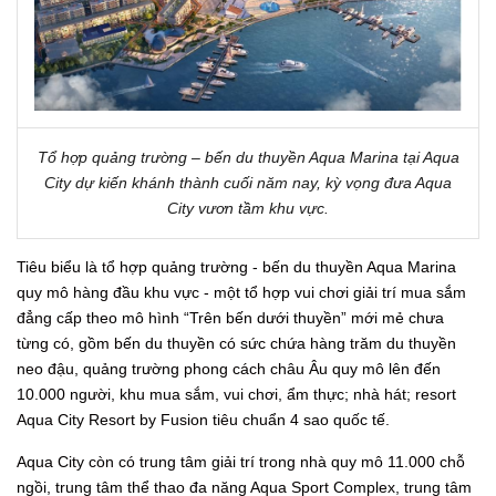
Tổ hợp quảng trường – bến du thuyền Aqua Marina tại Aqua
City dự kiến khánh thành cuối năm nay, kỳ vọng đưa Aqua
City vươn tầm khu vực.
Tiêu biểu là tổ hợp quảng trường - bến du thuyền Aqua Marina
quy mô hàng đầu khu vực - một tổ hợp vui chơi giải trí mua sắm
đẳng cấp theo mô hình “Trên bến dưới thuyền” mới mẻ chưa
từng có, gồm bến du thuyền có sức chứa hàng trăm du thuyền
neo đậu, quảng trường phong cách châu Âu quy mô lên đến
10.000 người, khu mua sắm, vui chơi, ẩm thực; nhà hát; resort
Aqua City Resort by Fusion tiêu chuẩn 4 sao quốc tế.
Aqua City còn có trung tâm giải trí trong nhà quy mô 11.000 chỗ
ngồi, trung tâm thể thao đa năng Aqua Sport Complex, trung tâm