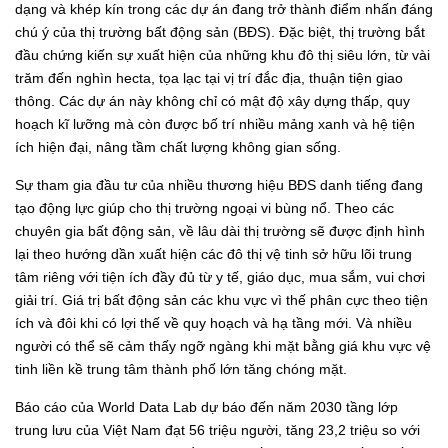
dạng và khép kín trong các dự án đang trở thành điểm nhấn đáng
chú ý của thị trường bất động sản (BĐS). Đặc biệt, thị trường bắt
đầu chứng kiến sự xuất hiện của những khu đô thị siêu lớn, từ vài
trăm đến nghìn hecta, tọa lạc tại vị trí đắc địa, thuận tiện giao
thông. Các dự án này không chỉ có mật độ xây dựng thấp, quy
hoạch kĩ lưỡng mà còn được bố trí nhiều mảng xanh và hệ tiện
ích hiện đại, nâng tầm chất lượng không gian sống.
Sự tham gia đầu tư của nhiều thương hiệu BĐS danh tiếng đang
tạo động lực giúp cho thị trường ngoại vi bùng nổ. Theo các
chuyên gia bất động sản, về lâu dài thị trường sẽ được định hình
lại theo hướng dần xuất hiện các đô thị vệ tinh sở hữu lõi trung
tâm riêng với tiện ích đầy đủ từ y tế, giáo dục, mua sắm, vui chơi
giải trí. Giá trị bất động sản các khu vực vì thế phân cực theo tiện
ích và đôi khi có lợi thế về quy hoạch và hạ tầng mới. Và nhiều
người có thể sẽ cảm thấy ngỡ ngàng khi mặt bằng giá khu vực vệ
tinh liền kề trung tâm thành phố lớn tăng chóng mặt.
Báo cáo của World Data Lab dự báo đến năm 2030 tầng lớp
trung lưu của Việt Nam đạt 56 triệu người, tăng 23,2 triệu so với