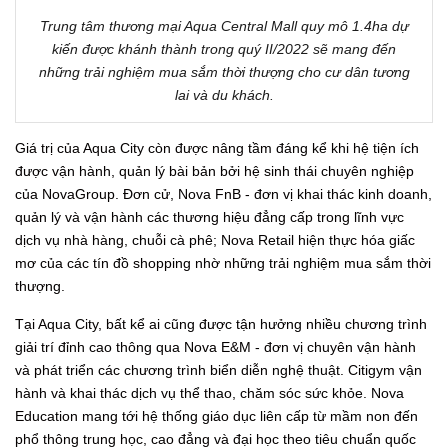
Trung tâm thương mại Aqua Central Mall quy mô 1.4ha dự
kiến được khánh thành trong quý II/2022 sẽ mang đến
những trải nghiệm mua sắm thời thượng cho cư dân tương
lai và du khách.
Giá trị của Aqua City còn được nâng tầm đáng kể khi hệ tiện ích
được vận hành, quản lý bài bản bởi hệ sinh thái chuyên nghiệp
của NovaGroup. Đơn cử, Nova FnB - đơn vị khai thác kinh doanh,
quản lý và vận hành các thương hiệu đẳng cấp trong lĩnh vực
dịch vụ nhà hàng, chuỗi cà phê; Nova Retail hiện thực hóa giấc
mơ của các tín đồ shopping nhờ những trải nghiệm mua sắm thời
thượng.
Tại Aqua City, bất kể ai cũng được tận hưởng nhiều chương trình
giải trí đỉnh cao thông qua Nova E&M - đơn vị chuyên vận hành
và phát triển các chương trình biển diễn nghệ thuật. Citigym vận
hành và khai thác dịch vụ thể thao, chăm sóc sức khỏe. Nova
Education mang tới hệ thống giáo dục liên cấp từ mầm non đến
phổ thông trung học, cao đẳng và đại học theo tiêu chuẩn quốc