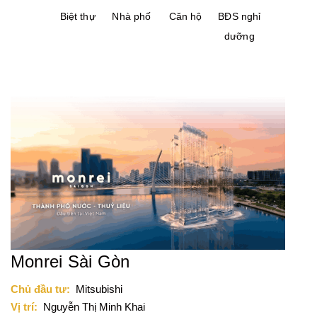
Biệt thự
Nhà phố
Căn hộ
BĐS nghỉ
dưỡng
Monrei Sài Gòn
Chủ đầu tư:
Mitsubishi
Vị trí:
Nguyễn Thị Minh Khai