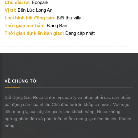
Chủ đầu tư:
Ecopark
Vị trí:
Bến Lức Long An
Loại hình bất động sản:
Biệt thự villa
Thời gian mở bán:
Đang Bán
Thời gian dự kiến bàn giao:
Đang cập nhật
VỀ CHÚNG TÔI
Bất Động Sản Reco là đơn vị quản lý và phân phối các sản phẩm
bất động sản của nhiều Chủ đầu tư trên khắp cả nước. Với mục
tiêu mang lại các dự án giá trị cho khách hàng, Reco không
ngừng phấn đấu và phát triển nhằm mang lại niềm tin cho Khách
hàng.