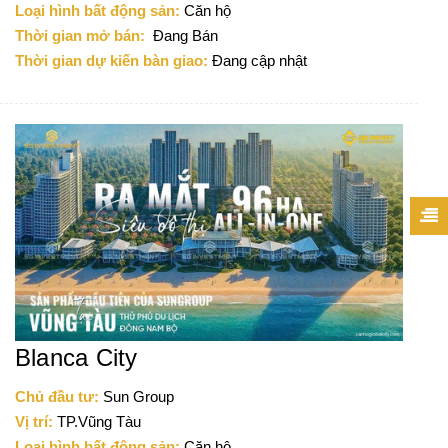
Loại hình bất động sản:
Căn hộ
Thời gian mở bán:
Đang Bán
Thời gian dự kiến bàn giao:
Đang cập nhật
Blanca City
Chủ đầu tư:
Sun Group
Vị trí:
TP.Vũng Tàu
Loại hình bất động sản:
Căn hộ