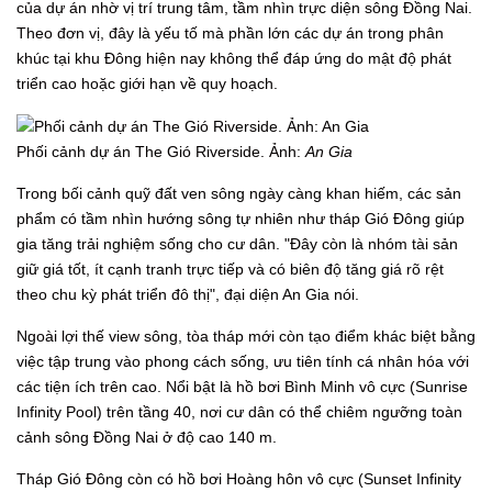
của dự án nhờ vị trí trung tâm, tầm nhìn trực diện sông Đồng Nai.
Theo đơn vị, đây là yếu tố mà phần lớn các dự án trong phân
khúc tại khu Đông hiện nay không thể đáp ứng do mật độ phát
triển cao hoặc giới hạn về quy hoạch.
Phối cảnh dự án The Gió Riverside. Ảnh:
An Gia
Trong bối cảnh quỹ đất ven sông ngày càng khan hiếm, các sản
phẩm có tầm nhìn hướng sông tự nhiên như tháp Gió Đông giúp
gia tăng trải nghiệm sống cho cư dân. "Đây còn là nhóm tài sản
giữ giá tốt, ít cạnh tranh trực tiếp và có biên độ tăng giá rõ rệt
theo chu kỳ phát triển đô thị", đại diện An Gia nói.
Ngoài lợi thế view sông, tòa tháp mới còn tạo điểm khác biệt bằng
việc tập trung vào phong cách sống, ưu tiên tính cá nhân hóa với
các tiện ích trên cao. Nổi bật là hồ bơi Bình Minh vô cực (Sunrise
Infinity Pool) trên tầng 40, nơi cư dân có thể chiêm ngưỡng toàn
cảnh sông Đồng Nai ở độ cao 140 m.
Tháp Gió Đông còn có hồ bơi Hoàng hôn vô cực (Sunset Infinity