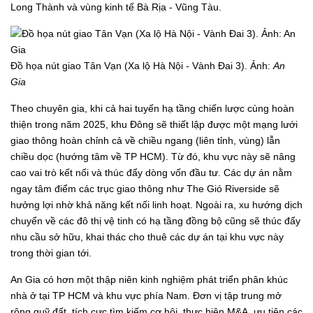
Long Thành và vùng kinh tế Bà Rịa - Vũng Tàu.
Đồ họa nút giao Tân Vạn (Xa lộ Hà Nội - Vành Đai 3). Ảnh:
An
Gia
Theo chuyên gia, khi cả hai tuyến hạ tầng chiến lược cùng hoàn
thiện trong năm 2025, khu Đông sẽ thiết lập được một mạng lưới
giao thông hoàn chỉnh cả về chiều ngang (liên tỉnh, vùng) lẫn
chiều dọc (hướng tâm về TP HCM). Từ đó, khu vực này sẽ nâng
cao vai trò kết nối và thúc đẩy dòng vốn đầu tư. Các dự án nằm
ngay tâm điểm các trục giao thông như The Gió Riverside sẽ
hưởng lợi nhờ khả năng kết nối linh hoạt. Ngoài ra, xu hướng dịch
chuyển về các đô thị vệ tinh có hạ tầng đồng bộ cũng sẽ thúc đẩy
nhu cầu sở hữu, khai thác cho thuê các dự án tại khu vực này
trong thời gian tới.
An Gia có hơn một thập niên kinh nghiệm phát triển phân khúc
nhà ở tại TP HCM và khu vực phía Nam. Đơn vị tập trung mở
rộng quỹ đất, tích cực tìm kiếm cơ hội, thực hiện M&A, ưu tiên các