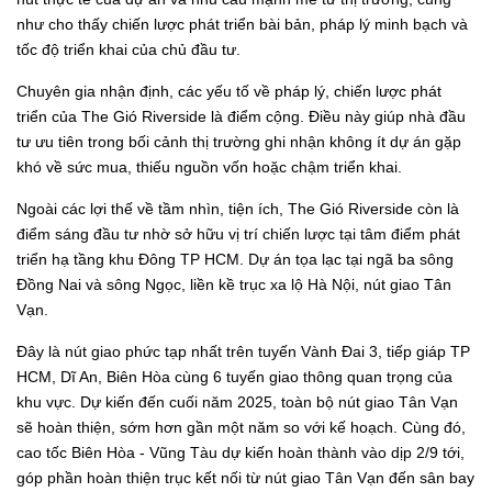
như cho thấy chiến lược phát triển bài bản, pháp lý minh bạch và
tốc độ triển khai của chủ đầu tư.
Chuyên gia nhận định, các yếu tố về pháp lý, chiến lược phát
triển của The Gió Riverside là điểm cộng. Điều này giúp nhà đầu
tư ưu tiên trong bối cảnh thị trường ghi nhận không ít dự án gặp
khó về sức mua, thiếu nguồn vốn hoặc chậm triển khai.
Ngoài các lợi thế về tầm nhìn, tiện ích, The Gió Riverside còn là
điểm sáng đầu tư nhờ sở hữu vị trí chiến lược tại tâm điểm phát
triển hạ tầng khu Đông TP HCM. Dự án tọa lạc tại ngã ba sông
Đồng Nai và sông Ngọc, liền kề trục xa lộ Hà Nội, nút giao Tân
Vạn.
Đây là nút giao phức tạp nhất trên tuyến Vành Đai 3, tiếp giáp TP
HCM, Dĩ An, Biên Hòa cùng 6 tuyến giao thông quan trọng của
khu vực. Dự kiến đến cuối năm 2025, toàn bộ nút giao Tân Vạn
sẽ hoàn thiện, sớm hơn gần một năm so với kế hoạch. Cùng đó,
cao tốc Biên Hòa - Vũng Tàu dự kiến hoàn thành vào dịp 2/9 tới,
góp phần hoàn thiện trục kết nối từ nút giao Tân Vạn đến sân bay