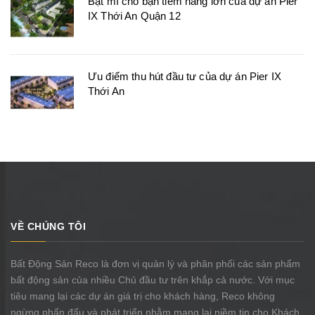
Bật mí cho bạn tiềm năng lớn của dự án Pier
IX Thới An Quận 12
Ưu điểm thu hút đầu tư của dự án Pier IX
Thới An
VỀ CHÚNG TÔI
Bất Động Sản Reco là đơn vị quản lý và phân phối các sản phẩm
bất động sản của nhiều Chủ đầu tư trên khắp cả nước. Với mục
tiêu mang lại các dự án giá trị cho khách hàng, Reco không
ngừng phấn đấu và phát triển nhằm mang lại niềm tin cho Khách