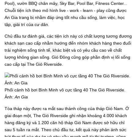
Pool), vườn BBQ chân mây, Sky Bar, Pool Bar, Fitness Center...
Chuỗi tiện ích theo mô hình live - work - learn - play cũng được
An Gia trang bị nhằm đáp ứng tốt nhu cầu sống, làm việc, học
tập, giải trí của cư dân.
Chủ đầu tư đánh giá, các tiện ích này có chất lượng tương đương
khách sạn cao cấp nhằm hướng đến nhóm khách hàng theo đuổi
trải nghiệm sống tinh tế, khác biệt và có yêu cầu cao về chất
lượng không gian sống. Gió Đông cũng góp phần định vị lối sống
cao cấp tại The Gió Riverside.
Phối cảnh hồ bơi Bình Minh vô cực tầng 40 The Gió Riverside.
Ảnh:
An Gia
Tòa tháp này được ra mắt sau thành công của tháp Gió Nam. Ở
giai đoạn một, The Gió Riverside ghi nhận khoảng 4.000 khách
hàng đăng ký và 1.200 căn hộ tháp Gió Nam được sở hữu chỉ
sau 5 tuần ra mắt. Theo chủ đầu tư, kết quả này phản ánh sức
hút thực tế của dự án và nhu cầu mạnh mẽ từ thị trường, cũng