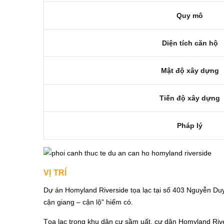
Quy mô
Diện tích căn hộ
Mật độ xây dựng
Tiến độ xây dựng
Pháp lý
VỊ TRÍ
Dự án Homyland Riverside tọa lạc tại số 403 Nguyễn Duy 
cận giang – cận lộ" hiếm có.
Tọa lạc trong khu dân cư sầm uất, cư dân Homyland River