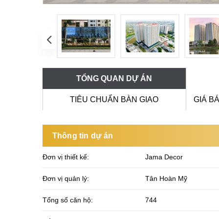
TỔNG QUAN DỰ ÁN
TIÊU CHUẨN BÀN GIAO
GIÁ B
Thông tin dự án
Đơn vị thiết kế:
Jama Decor
Đơn vị quản lý:
Tân Hoàn Mỹ
Tổng số căn hộ:
744