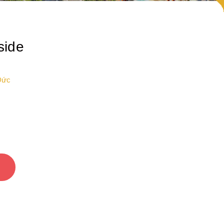
side
Đức