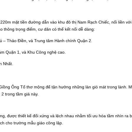
20m mặt tiền đường dẫn vào khu đô thị Nam Rạch Chiếc, nối liền với
ao thông trọng điểm, cư dân có thể kết nối dễ dàng:
ú – Thảo Điền, và Trung tâm Hành chính Quận 2.
tâm Quận 1, và Khu Công nghệ cao.
n Nhất.
Giồng Ông Tố thơ mộng để tận hưởng những làn gió mát trong lành. Mặ
2 trong tầm giá này.
ng, được thiết kế đối xứng và lệch nhau nhằm tối ưu hóa tầm nhìn ra
ạch cho trường mẫu giáo công lập.