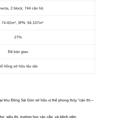
hecta, 2 block, 744 căn hộ
 74-82m²; 3PN: 94-107m²
27%
Đã bàn giao
Sổ hồng sở hữu lâu dài
ại khu Đông Sài Gòn sở hữu vị thế phong thủy "cận thị –
, siêu thị, trường học các cấp, và bệnh viện.