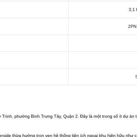
3,1 
2PN:
Trinh, phường Bình Trưng Tây, Quận 2. Đây là một trong số ít dự án t
side thừa hưởng trọn vẹn hệ thống tiện ích ngoại khu hiện hữu như chợ