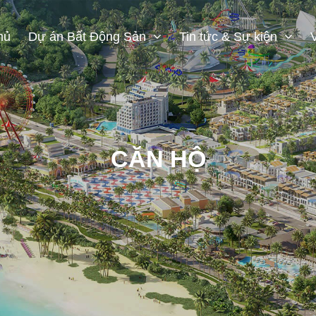
hủ
Dự án Bất Động Sản
Tin tức & Sự kiện
CĂN HỘ