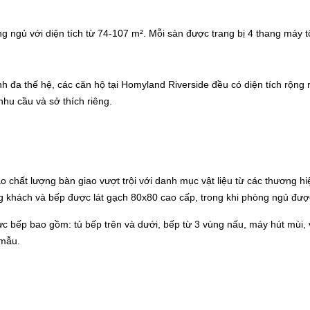
ng ngủ với diện tích từ 74-107 m². Mỗi sàn được trang bị 4 thang máy t
nh đa thế hệ, các căn hộ tại Homyland Riverside đều có diện tích rộng
 nhu cầu và sở thích riêng.
ất lượng bàn giao vượt trội với danh mục vật liệu từ các thương hiệu q
òng khách và bếp được lát gạch 80x80 cao cấp, trong khi phòng ngủ đượ
ực bếp bao gồm: tủ bếp trên và dưới, bếp từ 3 vùng nấu, máy hút mùi,
 mẫu.