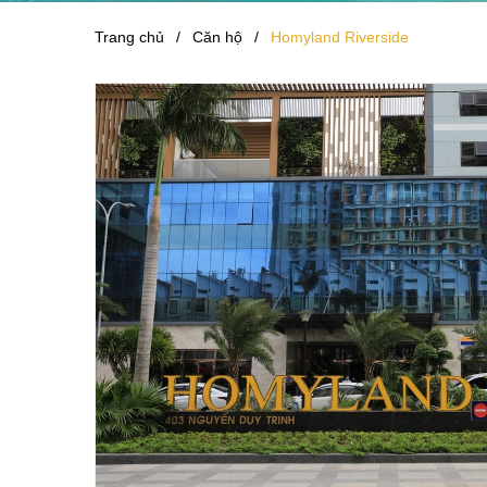
Trang chủ
/
Căn hộ
/
Homyland Riverside