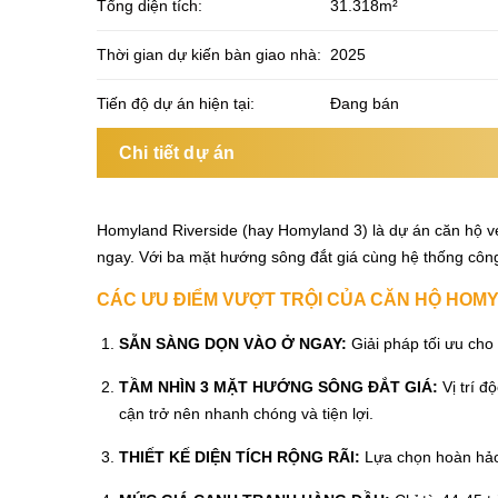
Tổng diện tích:
31.318m²
Thời gian dự kiến bàn giao nhà:
2025
Tiến độ dự án hiện tại:
Đang bán
Chi tiết dự án
Homyland Riverside (hay Homyland 3) là dự án căn hộ ven
ngay. Với ba mặt hướng sông đắt giá cùng hệ thống công
CÁC ƯU ĐIỂM VƯỢT TRỘI CỦA CĂN HỘ HOM
SẴN SÀNG DỌN VÀO Ở NGAY:
Giải pháp tối ưu cho
TẦM NHÌN 3 MẶT HƯỚNG SÔNG ĐẮT GIÁ:
Vị trí đ
cận trở nên nhanh chóng và tiện lợi.
THIẾT KẾ DIỆN TÍCH RỘNG RÃI:
Lựa chọn hoàn hảo 