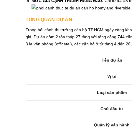
MỨC GIÁ CẠNH TRANH HÀNG ĐẦU:
Chỉ từ 44-45 t
TỔNG QUAN DỰ ÁN
Trong bối cảnh thị trường căn hộ TP.HCM ngày càng kha
giá. Dự án gồm 2 tòa tháp 27 tầng với tổng cộng 744 căn
3 là văn phòng (officetel), các căn hộ ở từ tầng 4 đến 2
Tên dự án
Vị trí
Loại sản phẩm
Chủ đầu tư
Quản lý vận hành