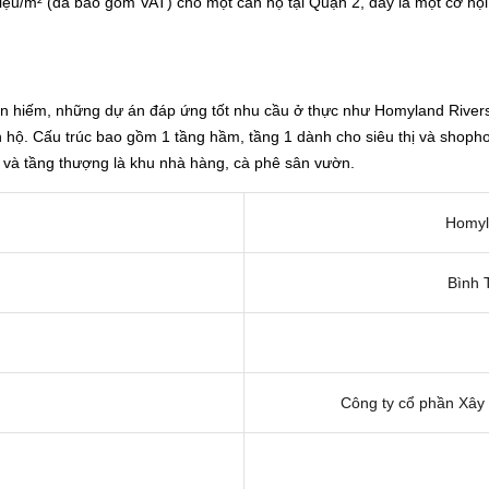
riệu/m² (đã bao gồm VAT) cho một căn hộ tại Quận 2, đây là một cơ hội 
n hiếm, những dự án đáp ứng tốt nhu cầu ở thực như Homyland Riversi
 hộ. Cấu trúc bao gồm 1 tầng hầm, tầng 1 dành cho siêu thị và shophou
6, và tầng thượng là khu nhà hàng, cà phê sân vườn.
Homyl
Bình 
Công ty cổ phần Xây