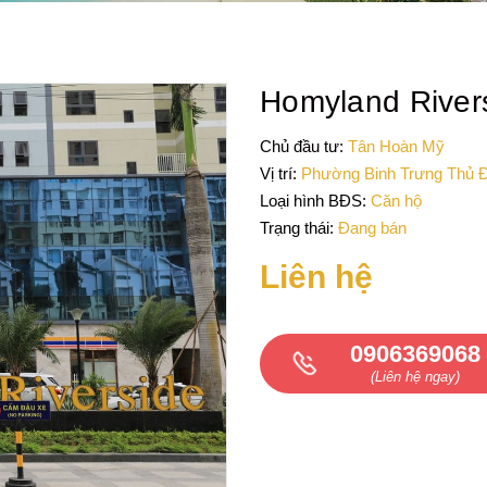
Homyland River
Chủ đầu tư:
Tân Hoàn Mỹ
Vị trí:
Phường Binh Trưng Thủ 
Loại hình BĐS:
Căn hộ
Trạng thái:
Đang bán
Liên hệ
0906369068
(Liên hệ ngay)