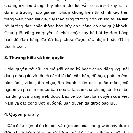
cho người tiêu dùng. Tuy nhiên, đôi lúc vẫn có sai sót xảy ra, ví
dụ như trường hợp giá sản phẩm không hiển thị chính xác trên
trang web hoặc sai giá, tùy theo từng trường hợp chúng tôi sẽ liên
hệ hướng dẫn hoặc thông báo hủy đơn hàng đó cho quý khách.
Chúng tôi cũng có quyền từ chối hoặc hủy bỏ bất kỳ đơn hàng
nào dù đơn hàng đó đã hay chưa được xác nhận hoặc đã bị
thanh toán.
3. Thương hiệu và bản quyền
- Mọi quyền sở hữu trí tuệ (đã đăng ký hoặc chưa đăng ký), nội
dung thông tin và tất cả các thiết kế, văn bản, đồ họa, phần mềm,
hình ảnh, video, âm nhạc, âm thanh, biên dịch phần mềm, mã
nguồn và phần mềm cơ bản đều là tài sản của chúng tôi. Toàn bộ
nội dung của trang web được bảo vệ bởi luật bản quyền của Việt
Nam và các công ước quốc tế. Bản quyền đã được bảo lưu.
4. Quyền pháp lý
- Các điều kiện, điều khoản và nội dung của trang web này được
điều chỉnh bởi luật pháp Việt Nam và Tòa án có thẩm quyền tại